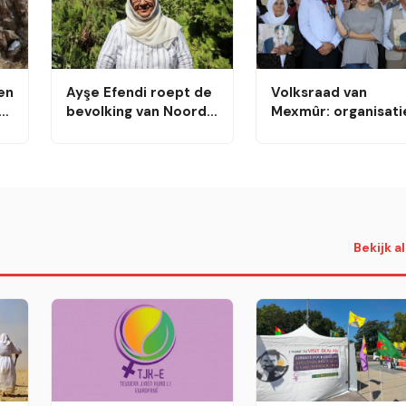
en
Ayşe Efendi roept de
Volksraad van
bevolking van Noord-
Mexmûr: organisati
Koerdistan op om
voorkwam
zich in te zetten voor
grootschalige aanv
vrede
van IS
Bekijk a