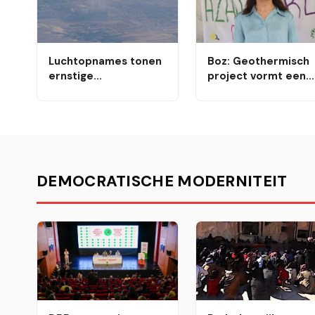
Luchtopnames tonen
Boz: Geothermisch
ernstige
project vormt een
milieuvervuiling als
bedreiging voor de
gevolg van de
natuur, het
kolencentrale van
levensonderhoud e
Afşin-Elbistan
de toekomst
DEMOCRATISCHE MODERNITEIT