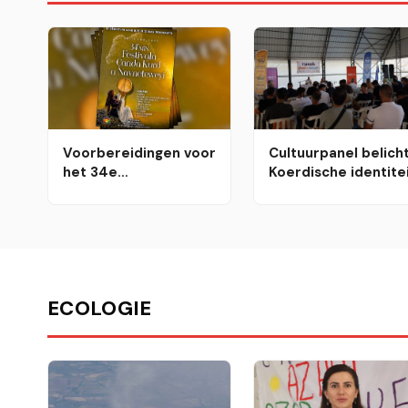
Voorbereidingen voor
Cultuurpanel belich
het 34e
Koerdische identite
Internationale
op festival in Tatvan
Koerdische
Cultuurfestival in
Dortmund zijn
afgerond
ECOLOGIE