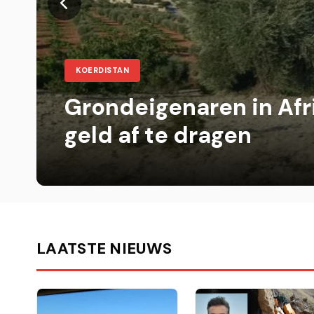
OVERIG NIEUWS
Al-Shaibani en Fidan
op economisch- en ve
LAATSTE NIEUWS