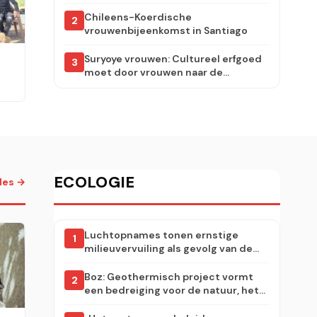
klassieke feminisme”
Chileens-Koerdische
2
vrouwenbijeenkomst in Santiago
Suryoye vrouwen: Cultureel erfgoed
3
moet door vrouwen naar de
toekomst worden gedragen
6
ECOLOGIE
lles →
Luchtopnames tonen ernstige
1
milieuvervuiling als gevolg van de
kolencentrale van Afşin-Elbistan
Boz: Geothermisch project vormt
2
een bedreiging voor de natuur, het
levensonderhoud en de toekomst