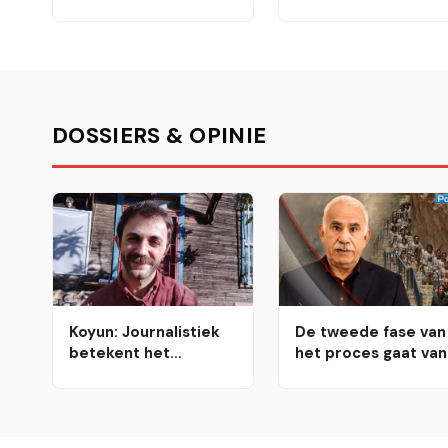
verloopt in
economisch- en
verschillende fasen
veiligheidsgebied
DOSSIERS & OPINIE
Koyun: Journalistiek
De tweede fase van
betekent het
het proces gaat van
bewaren van het
start
collectieve geheugen
van de samenleving