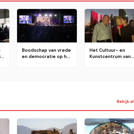
t
Boodschap van vrede
Het Cultuur- en
it
en democratie op het
Kunstcentrum van
Natuur- en
Dêrik belooft de
Cultuurfestival van
erfenis van de
Karakoçan
revolutie te
behouden
Bekijk a