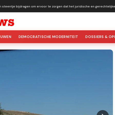
n steentje bijdragen om ervoor te zorgen dat het juridische en gerechtelij
OUWEN
DEMOCRATISCHE MODERNITEIT
DOSSIERS & OPI