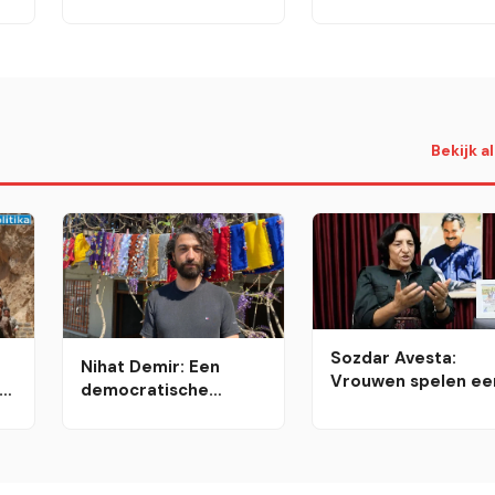
verwelkomen de
overeenstemming zijn
kaderwet: „Een
gekomen en een
historische mijlpaal
wetsontwerp hebben
opgesteld
Bekijk a
Sozdar Avesta:
Nihat Demir: Een
Vrouwen spelen ee
democratische
voortrekkersrol in
oplossing versterkt
het proces van
ook de
verandering en
arbeidersklasse in
transformatie in
Turkije