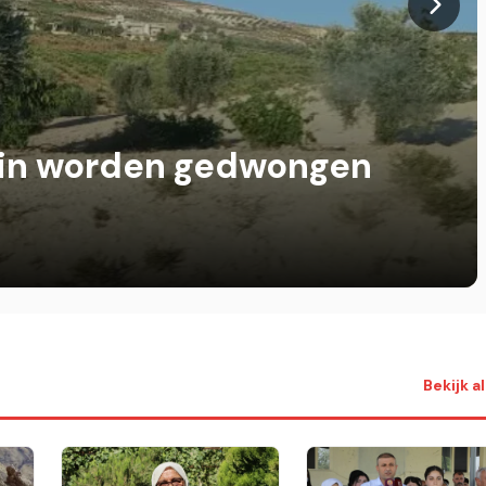
 bespreken samenwerking
iligheidsgebied
Bekijk a