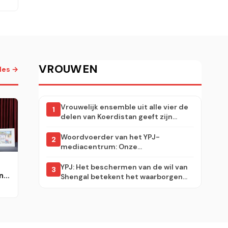
”
VROUWEN
lles →
Vrouwelijk ensemble uit alle vier de
1
delen van Koerdistan geeft zijn
eerste concert in Sulaymaniyah
Woordvoerder van het YPJ-
2
mediacentrum: Onze
onderhandelingen met Damascus
gaan door
YPJ: Het beschermen van de wil van
3
n
Shengal betekent het waarborgen
van de gemeenschappelijke
identiteit en toekomst van alle vrije
volkeren