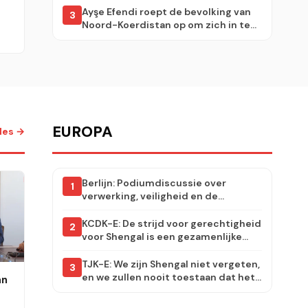
Ayşe Efendi roept de bevolking van
3
Noord-Koerdistan op om zich in te
zetten voor vrede
EUROPA
lles →
Berlijn: Podiumdiscussie over
1
verwerking, veiligheid en de
toekomst van de Yezidi-
gemeenschap
KCDK-E: De strijd voor gerechtigheid
2
voor Shengal is een gezamenlijke
verantwoordelijkheid van de hele
mensheid
TJK-E: We zijn Shengal niet vergeten,
3
en we zullen nooit toestaan dat het
an
in de vergetelheid raakt