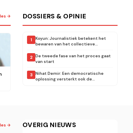
DOSSIERS & OPINIE
lles →
Koyun: Journalistiek betekent het
1
bewaren van het collectieve
geheugen van de samenleving
De tweede fase van het proces gaat
2
van start
Nihat Demir: Een democratische
n
3
oplossing versterkt ook de
arbeidersklasse in Turkije
op
OVERIG NIEUWS
lles →