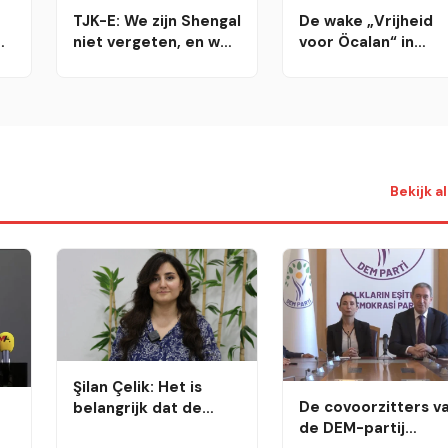
TJK-E: We zijn Shengal
De wake „Vrijheid
niet vergeten, en we
voor Öcalan“ in
zullen nooit toestaan
Genève bereikt de
dat het in de
288e week
id
vergetelheid raakt
id
Bekijk a
Şilan Çelik: Het is
De covoorzitters v
belangrijk dat de
de DEM-partij
partijen tot