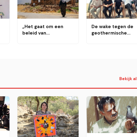
„Het gaat om een
De wake tegen de
beleid van
geothermische
plundering“
energiecentrale in
Varto duurt nu al 6
n
dagen
Bekijk a