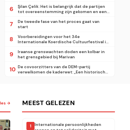
Şilan Çelik: Het is belangrijk dat de partijen
6
tot overeenstemming zijn gekomen en een
wetsontwerp hebben opgesteld
De tweede fase van het proces gaat van
7
start
Voorbereidingen voor het 34e
8
Internationale Koerdische Cultuurfestival in
Dortmund zijn afgerond
Iraanse grenswachten doden een kolbar in
9
het grensgebied bij Marivan
De covoorzitters van de DEM-partij
10
verwelkomen de kaderwet: „Een historische
mijlpaal”
MEEST GELEZEN
lles →
Internationale persoonlijkheden
1