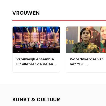
VROUWEN
Vrouwelijk ensemble
Woordvoerder van
uit alle vier de delen
het YPJ-
van Koerdistan geeft
mediacentrum: Onz
zijn eerste concert in
onderhandelingen
Sulaymaniyah
met Damascus gaan
door
KUNST & CULTUUR