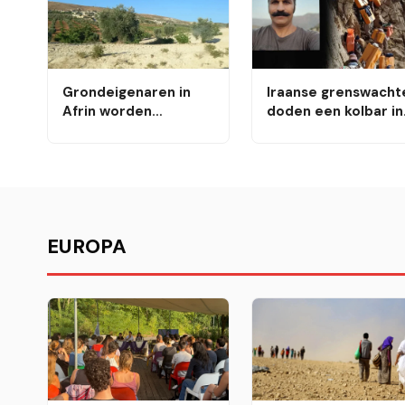
Grondeigenaren in
Iraanse grenswacht
Afrin worden
doden een kolbar in
gedwongen geld af te
het grensgebied bij
dragen
Marivan
EUROPA