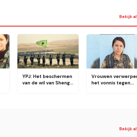
Shengal
Bekijk a
YPJ: Het beschermen
Vrouwen verwerpe
van de wil van Shengal
het vonnis tegen
e
betekent het
strijdster Çiçek
waarborgen van de
Kobanê en roepen 
gemeenschappelijke
tot haar vrijlating
identiteit en
toekomst van alle
vrije volkeren
Bekijk a