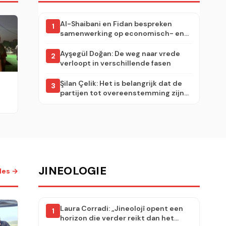
Al-Shaibani en Fidan bespreken
1
samenwerking op economisch- en
veiligheidsgebied
Ayşegül Doğan: De weg naar vrede
2
verloopt in verschillende fasen
Şilan Çelik: Het is belangrijk dat de
3
partijen tot overeenstemming zijn
gekomen en een wetsontwerp
hebben opgesteld
JINEOLOGIE
lles →
Laura Corradi: „Jineolojî opent een
1
horizon die verder reikt dan het