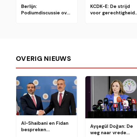
Berlijn:
KCDK-E: De strijd
Podiumdiscussie over
voor gerechtigheid
verwerking, veiligheid
voor Shengal is een
en de toekomst van
gezamenlijke
de Yezidi-
verantwoordelijkhe
gemeenschap
van de hele menshe
OVERIG NIEUWS
Al-Shaibani en Fidan
Ayşegül Doğan: De
bespreken
weg naar vrede
samenwerking op