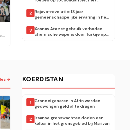
roepen op tot solidariteit met
Rojava: aanvallen moeten
onmiddellijk worden stopgezet
Rojava-revolutie: 13 jaar
2
gemeenschappelijke ervaring in het
dorp Carudiye
Xosnav Ata zet gebruik verboden
3
chemische wapens door Turkije op
e
de agenda van het Europees
Parlement
al
KOERDISTAN
lles →
Grondeigenaren in Afrin worden
1
gedwongen geld af te dragen
Iraanse grenswachten doden een
2
kolbar in het grensgebied bij Marivan