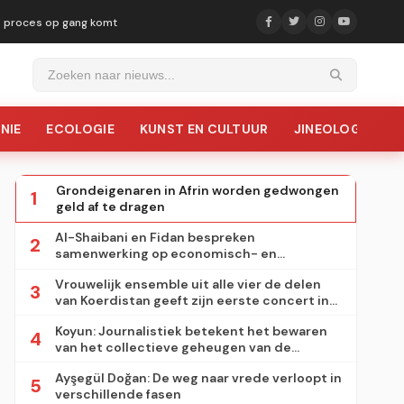
ke proces op gang komt
NIE
ECOLOGIE
KUNST EN CULTUUR
JINEOLOGIE
Grondeigenaren in Afrin worden gedwongen
1
geld af te dragen
Al-Shaibani en Fidan bespreken
2
samenwerking op economisch- en
veiligheidsgebied
Vrouwelijk ensemble uit alle vier de delen
3
van Koerdistan geeft zijn eerste concert in
Sulaymaniyah
Koyun: Journalistiek betekent het bewaren
4
van het collectieve geheugen van de
samenleving
Ayşegül Doğan: De weg naar vrede verloopt in
5
verschillende fasen